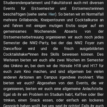
Studierendenparlament und Fakultätsrat auch mit diversen
Events für Erstsemester und Erstsemesterinnen
beschäftigen (
siehe
siehe:
Hier
). So bieten wir im Normalfall
mehrere Grillabende, Kneipentouren und Cocktailkurse an
und fahren mit einigen mutigen Erstis sogar auf ein
gemeinsames Wochenende. Abseits von der
Erstsemesterbetreuung organisieren wir auch noch jedes
Semester die NW2-Party, bei der das NW2 Foyer zum
Dancefloor wird und die frisch ausgebildeten
Cocktailshaker*innen ihre Skills beweisen können. Des
Weiteren bieten wir euch alle zwei Wochen im Semester
das Unikino an, bei dem wir die Hörsäle H18 und H17 für
euch zum Kino machen, und sind allgemein bei vielen
anderen Aktionen am Campus irgendwie involviert. Was
bieten wir euch? Abgesehen von den Events, die wir
organisieren, bieten wir euch eine allgemeine Anlaufstelle.
Egal ob ihr ein Problem im Studium habt, Kaffee oder Bier
trinken, einen Snack essen, oder einfach ein lockeres
Gespräch haben wollt, bei uns seid ihr richtig! Falls ihr euch